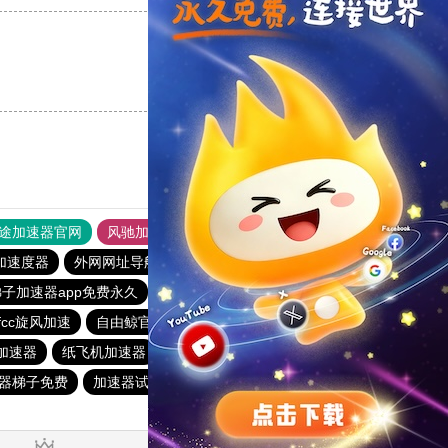
支持
[0]
反对
[0]
途加速器官网
风驰加速器
旋风加速器
加速度器
外网网址导航
软件中心
雷霆加速
狂飙加速器
梯子加速器app免费永久
每天免费加速器梯子
快鸭加速器
xfcc旋风加速
自由鲸官网
闪电猫加速器
纸飞机加速器
果加速器
纸飞机加速器
星星加速器
猎豹加速器
ios加速器
器梯子免费
加速器试用七天
黑洞加速
快连加速器app