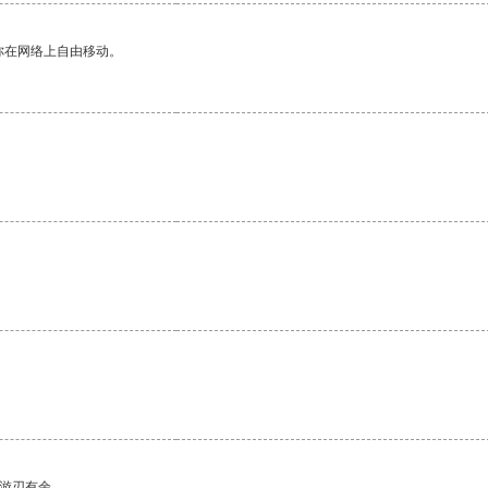
你在网络上自由移动。
。
中游刃有余。