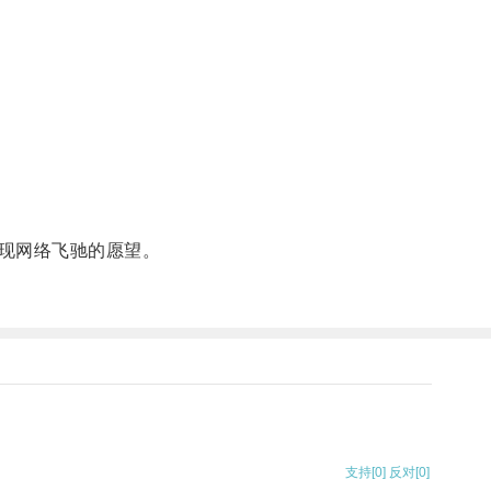
现网络飞驰的愿望。
支持
[0]
反对
[0]