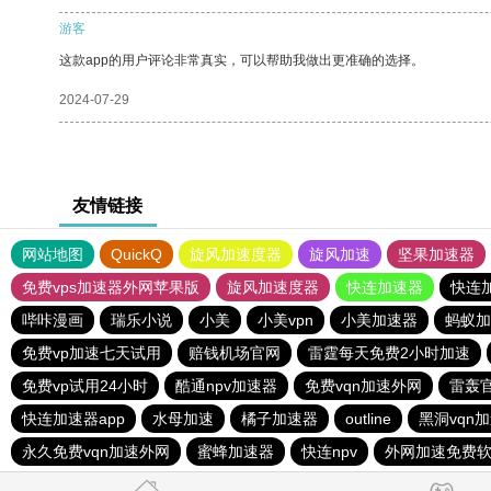
游客
这款app的用户评论非常真实，可以帮助我做出更准确的选择。
2024-07-29
友情链接
网站地图
QuickQ
旋风加速度器
旋风加速
坚果加速器
免费vps加速器外网苹果版
旋风加速度器
快连加速器
快连
哔咔漫画
瑞乐小说
小美
小美vpn
小美加速器
蚂蚁加
免费vp加速七天试用
赔钱机场官网
雷霆每天免费2小时加速
免费vp试用24小时
酷通npv加速器
免费vqn加速外网
雷轰
快连加速器app
水母加速
橘子加速器
outline
黑洞vqn
永久免费vqn加速外网
蜜蜂加速器
快连npv
外网加速免费