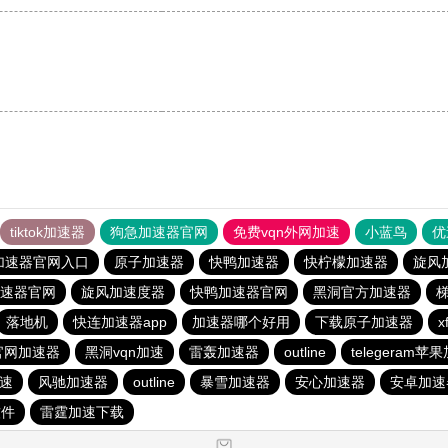
tiktok加速器
狗急加速器官网
免费vqn外网加速
小蓝鸟
优
加速器官网入口
原子加速器
快鸭加速器
快柠檬加速器
旋风
速器官网
旋风加速度器
快鸭加速器官网
黑洞官方加速器
落地机
快连加速器app
加速器哪个好用
下载原子加速器
官网加速器
黑洞vqn加速
雷轰加速器
outline
telegeram苹
加速
风驰加速器
outline
暴雪加速器
安心加速器
安卓加速
软件
雷霆加速下载