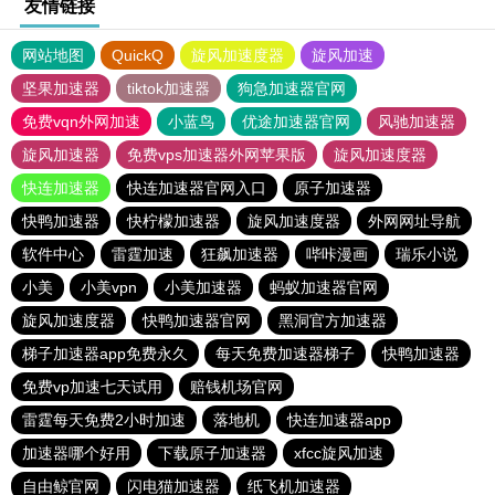
友情链接
网站地图
QuickQ
旋风加速度器
旋风加速
坚果加速器
tiktok加速器
狗急加速器官网
免费vqn外网加速
小蓝鸟
优途加速器官网
风驰加速器
旋风加速器
免费vps加速器外网苹果版
旋风加速度器
快连加速器
快连加速器官网入口
原子加速器
快鸭加速器
快柠檬加速器
旋风加速度器
外网网址导航
软件中心
雷霆加速
狂飙加速器
哔咔漫画
瑞乐小说
小美
小美vpn
小美加速器
蚂蚁加速器官网
旋风加速度器
快鸭加速器官网
黑洞官方加速器
梯子加速器app免费永久
每天免费加速器梯子
快鸭加速器
免费vp加速七天试用
赔钱机场官网
雷霆每天免费2小时加速
落地机
快连加速器app
加速器哪个好用
下载原子加速器
xfcc旋风加速
自由鲸官网
闪电猫加速器
纸飞机加速器