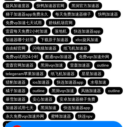
旋风加速度器
快鸭加速器官网
黑洞官方加速器
梯子加速器app免费永久
每天免费加速器梯子
快鸭加速器
免费vp加速七天试用
赔钱机场官网
雷霆每天免费2小时加速
落地机
快连加速器app
加速器哪个好用
下载原子加速器
xfcc旋风加速
自由鲸官网
闪电猫加速器
纸飞机加速器
免费vp试用24小时
酷通npv加速器
免费vqn加速外网
雷轰官网加速器
黑洞vqn加速
雷轰加速器
outline
telegeram苹果加速器
纸飞机加速器
星星加速器
猎豹加速器
ios加速器
快连加速器app
水母加速
橘子加速器
outline
黑洞vqn加速
风驰加速器
outline
暴雪加速器
安心加速器
安卓加速器梯子免费
加速器试用七天
黑洞加速
快连加速器app
永久免费vqn加速外网
蜜蜂加速器
快连npv
外网加速免费软件
雷霆加速下载