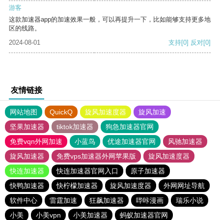
游客
这款加速器app的加速效果一般，可以再提升一下，比如能够支持更多地
区的线路。
2024-08-01
支持
[0]
反对
[0]
友情链接
网站地图
QuickQ
旋风加速度器
旋风加速
坚果加速器
tiktok加速器
狗急加速器官网
免费vqn外网加速
小蓝鸟
优途加速器官网
风驰加速器
旋风加速器
免费vps加速器外网苹果版
旋风加速度器
快连加速器
快连加速器官网入口
原子加速器
快鸭加速器
快柠檬加速器
旋风加速度器
外网网址导航
软件中心
雷霆加速
狂飙加速器
哔咔漫画
瑞乐小说
小美
小美vpn
小美加速器
蚂蚁加速器官网