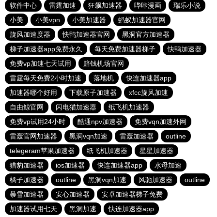
软件中心
雷霆加速
狂飙加速器
哔咔漫画
瑞乐小说
小美
小美vpn
小美加速器
蚂蚁加速器官网
旋风加速度器
快鸭加速器官网
黑洞官方加速器
梯子加速器app免费永久
每天免费加速器梯子
快鸭加速器
免费vp加速七天试用
赔钱机场官网
雷霆每天免费2小时加速
落地机
快连加速器app
加速器哪个好用
下载原子加速器
xfcc旋风加速
自由鲸官网
闪电猫加速器
纸飞机加速器
免费vp试用24小时
酷通npv加速器
免费vqn加速外网
雷轰官网加速器
黑洞vqn加速
雷轰加速器
outline
telegeram苹果加速器
纸飞机加速器
星星加速器
猎豹加速器
ios加速器
快连加速器app
水母加速
橘子加速器
outline
黑洞vqn加速
风驰加速器
outline
暴雪加速器
安心加速器
安卓加速器梯子免费
加速器试用七天
黑洞加速
快连加速器app