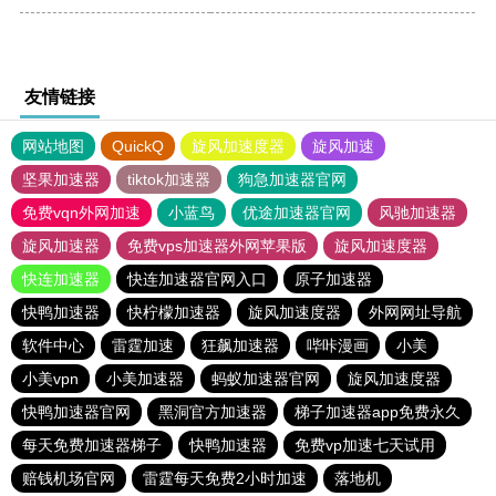
友情链接
网站地图
QuickQ
旋风加速度器
旋风加速
坚果加速器
tiktok加速器
狗急加速器官网
免费vqn外网加速
小蓝鸟
优途加速器官网
风驰加速器
旋风加速器
免费vps加速器外网苹果版
旋风加速度器
快连加速器
快连加速器官网入口
原子加速器
快鸭加速器
快柠檬加速器
旋风加速度器
外网网址导航
软件中心
雷霆加速
狂飙加速器
哔咔漫画
小美
小美vpn
小美加速器
蚂蚁加速器官网
旋风加速度器
快鸭加速器官网
黑洞官方加速器
梯子加速器app免费永久
每天免费加速器梯子
快鸭加速器
免费vp加速七天试用
赔钱机场官网
雷霆每天免费2小时加速
落地机