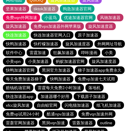
网站地图
QuickQ
旋风加速度器
旋风加速
坚果加速器
tiktok加速器
狗急加速器官网
免费vqn外网加速
小蓝鸟
优途加速器官网
风驰加速器
旋风加速器
免费vps加速器外网苹果版
旋风加速度器
快连加速器
快连加速器官网入口
原子加速器
快鸭加速器
快柠檬加速器
旋风加速度器
外网网址导航
软件中心
雷霆加速
狂飙加速器
哔咔漫画
小美
小美vpn
小美加速器
蚂蚁加速器官网
旋风加速度器
快鸭加速器官网
黑洞官方加速器
梯子加速器app免费永久
每天免费加速器梯子
快鸭加速器
免费vp加速七天试用
赔钱机场官网
雷霆每天免费2小时加速
落地机
快连加速器app
加速器哪个好用
下载原子加速器
xfcc旋风加速
自由鲸官网
闪电猫加速器
纸飞机加速器
免费vp试用24小时
酷通npv加速器
免费vqn加速外网
雷轰官网加速器
黑洞vqn加速
雷轰加速器
outline